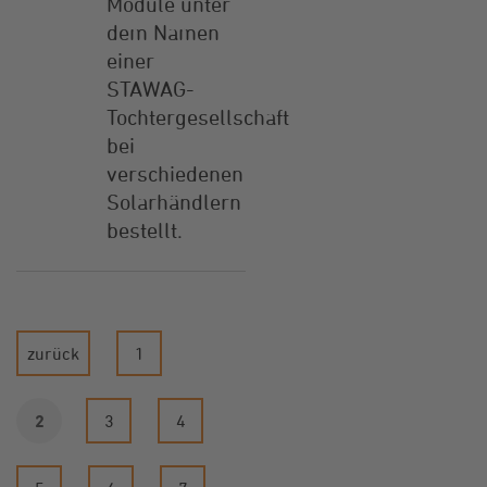
Module unter
dem Namen
einer
STAWAG-
Tochtergesellschaft
bei
verschiedenen
Solarhändlern
bestellt.
zurück
1
2
3
4