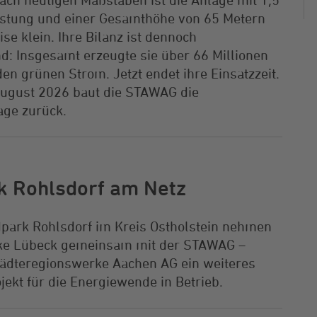
stung und einer Gesamthöhe von 65 Metern
se klein. Ihre Bilanz ist dennoch
d: Insgesamt erzeugte sie über 66 Millionen
en grünen Strom. Jetzt endet ihre Einsatzzeit.
ugust 2026 baut die STAWAG die
age zurück.
k Rohlsdorf am Netz
park Rohlsdorf im Kreis Ostholstein nehmen
rke Lübeck gemeinsam mit der STAWAG –
tädteregionswerke Aachen AG ein weiteres
jekt für die Energiewende in Betrieb.