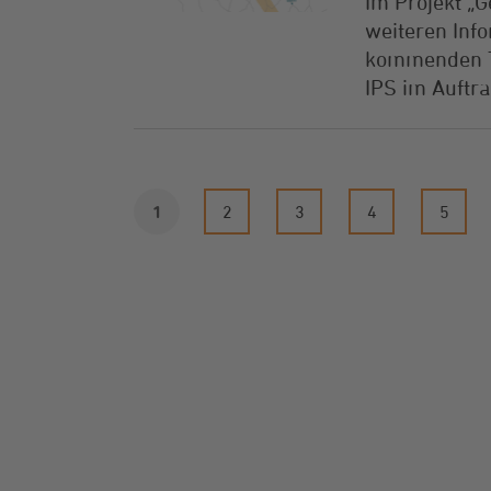
Im Projekt „G
weiteren Info
kommenden Ta
IPS im Auftr
1
2
3
4
5