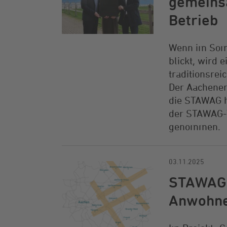
gemeins
Betrieb
Wenn im Somm
blickt, wird 
traditionsre
Der Aachener
die STAWAG h
der STAWAG-T
genommen.
03.11.2025
STAWAG s
Anwohn