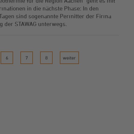
eothermie für die Region Aachen“ geht es mit
rmationen in die nächste Phase: In den
gen sind sogenannte Permitter der Firma
ag der STAWAG unterwegs.
6
7
8
weiter